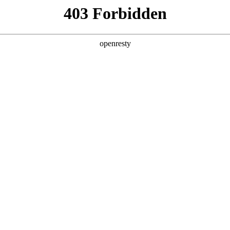
产品及服务
行业解决方案
合作伙伴
投资者关系
，涵盖各大垂直行业，
络。通过不断完善的产品服务体
持、资金链与风控服
，引领全产业链的数字化转